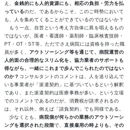
え、
金銭的にも人的資源にも、相応の負担・労力を払
っている
のだ。であるからこそ、このご時勢において
も、人を集めてくることができているのではないか？
もう一点、自営という考え方自体に異を唱えるもの
ではないが、医者・看護師・薬剤師・臨床検査技師・
PT・OT・ST等、ただでさえ病院には資格を持った職
員が多く、
アウトソーシング等を通じて、病院運営の
人的面の合理的なスリム化を、協力業者のサポートも
得ながら、一緒にこれまで歩んでこられたのではない
のか？
コンサルタントのコメントは、人を送り込んで
いる事業者が「派遣契約」に基づいているという解釈
であり、また派遣契約は医療事務が多い、という立場
でのコメントであるのだが、消費税が請求されるの
は、それ以外、例えば「請負契約」でも同様である。
少なくとも、
病院側が何らかの業務のアウトソーシ
ングを選択された段階
で、
直接雇用の時よりも、その