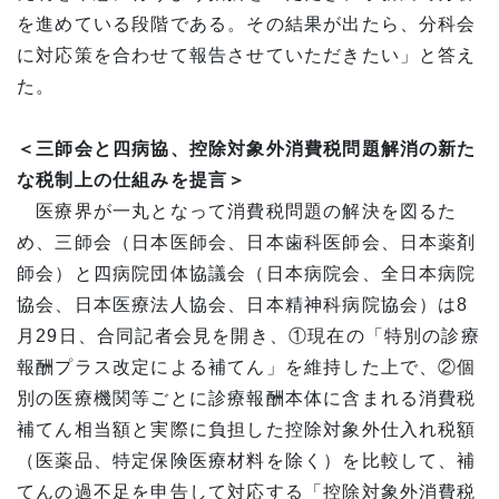
を進めている段階である。その結果が出たら、分科会
に対応策を合わせて報告させていただきたい」と答え
た。
＜三師会と四病協、控除対象外消費税問題解消の新た
な税制上の仕組みを提言＞
医療界が一丸となって消費税問題の解決を図るた
め、三師会（日本医師会、日本歯科医師会、日本薬剤
師会）と四病院団体協議会（日本病院会、全日本病院
協会、日本医療法人協会、日本精神科病院協会）は8
月29日、合同記者会見を開き、①現在の「特別の診療
報酬プラス改定による補てん」を維持した上で、②個
別の医療機関等ごとに診療報酬本体に含まれる消費税
補てん相当額と実際に負担した控除対象外仕入れ税額
（医薬品、特定保険医療材料を除く）を比較して、補
てんの過不足を申告して対応する「控除対象外消費税