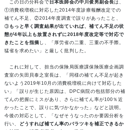
この日の分科会で
日本医師会の中川俊男副会長
は、
①消費税増税に対応した2014年度診療報酬改定での
補てん不足、②2014年度調査で誤りがあったこと、
③
もっと早く調査結果が出ていれば、補てん不足の状
態が4年以上も放置されずに2018年度改定等で対応で
きたことを指摘
し、「厚労省の二重、三重の不手際。
猛省を求めたい」と厳しく批判した。
これに対して、担当の保険局医療課保険医療企画調
査室の矢田貝泰之室長は、「同様の補てん不足が起き
ないよう2019年10月の消費税増税に向けて対応した
い」「誤りが生じた原因は、DPC病院の包括部分の補
てんの把握にミスがあり、さらに補てん率が100％近
かったことで、誤りに気づかなかった」などと説明。
今後の対応として、「なぜそうなったのか要因分析を
行い、
どうすれば補てん率のバラツキを補正できるか