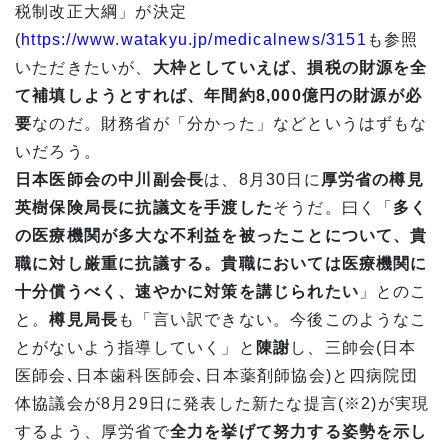
税制改正大綱」が決定
(
https://www.watakyu.jp/medicalnews/3151
も参照
いただきたいが、
大枠としていえば、損税の財源を全
て補填しようとすれば、年間約
8,000
億円の財源が必
要
なのだ。財務省が「分かった」などというはずもな
いだろう。
日本医師会の中川副会長
は、8月30日に
厚労省の樽見
英樹保険局長に抗議文を手渡した
そうだ。曰く「
多く
の医療機関が多大な不利益を被ったことについて、貴
職に対し厳重に抗議する。貴職においては医療機関に
十分償うべく、速やかに対策を講じられたい
」とのこ
と。
樽見局長
も「言い訳できない。今後このようなこ
とがないよう指導していく」と
陳謝
し、三帥会(日本
医師会､日本歯科医師会､日本薬剤師協会)と四病院団
体協議会が8月29日に発表した新たな提言(※2)が実現
するよう、厚労省で
全力を挙げて努力する姿勢を示し