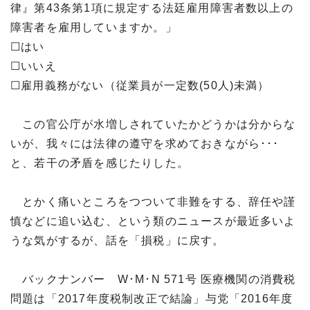
律』第43条第1項に規定する法廷雇用障害者数以上の
障害者を雇用していますか。」
☐はい
☐いいえ
☐雇用義務がない（従業員が一定数(50人)未満）
この官公庁が水増しされていたかどうかは分からな
いが、我々には法律の遵守を求めておきながら･･･
と、若干の矛盾を感じたりした。
とかく痛いところをつついて非難をする、辞任や謹
慎などに追い込む、という類のニュースが最近多いよ
うな気がするが、話を「損税」に戻す。
バックナンバー W･M･N 571号 医療機関の消費税
問題は「2017年度税制改正で結論」与党「2016年度