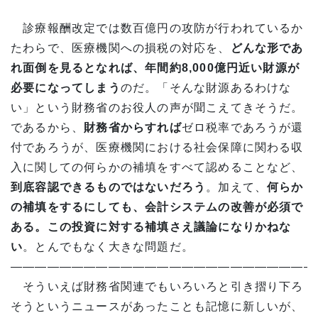
診療報酬改定では数百億円の攻防が行われているか
たわらで、医療機関への損税の対応を、
どんな形であ
れ面倒を見るとなれば、年間約
8,000
億円近い財源が
必要になってしまう
のだ。「そんな財源あるわけな
い」という財務省のお役人の声が聞こえてきそうだ。
であるから、
財務省からすれば
ゼロ税率であろうが還
付であろうが、医療機関における社会保障に関わる収
入に関しての何らかの補填をすべて認めることなど、
到底容認できるものではないだろう
。加えて、
何らか
の補填をするにしても、会計システムの改善が必須で
ある。この投資に対する補填さえ議論になりかねな
い
。とんでもなく大きな問題だ。
—————————————————————————
そういえば財務省関連でもいろいろと引き摺り下ろ
そうというニュースがあったことも記憶に新しいが、