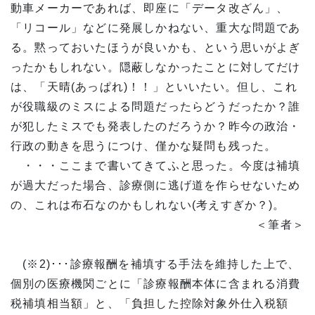
動車メーカーであれば、即座に「データ改ざん」、
「リコール」などに発展しかねない、重大な問題であ
る。黙っておいたほうが良いかも、という思いがよぎ
ったかもしれない。隠蔽しなかったことに対してだけ
は、「天晴(あっぱれ)！！」といいたい。但し、これ
が役職級のミスによる問題だったらどうだったか？誰
が犯したミスでも発表したのだろうか？昨今の政治・
行政の動きを思うにつけ、僅かな疑問も残った。
・・・ここまで書いてきてふと思った。今度は補填
が過大だった場合、診療側に逃げ道を作らせないため
の、これは布石なのかもしれない(考えすぎか？)。
＜筆者＞
(※2)･･･診療報酬を補填する手法を維持した上で、
個別の医療機関ごとに「診療報酬本体に含まれる消費
税補填相当額」と、「負担した控除対象外仕入税額