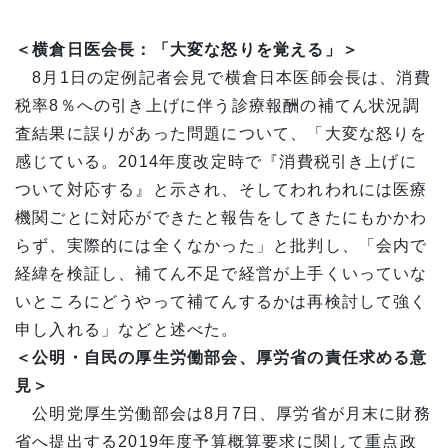
＜横倉日医会長：「大変な怒りを覚える」＞
8月1日の定例記者会見で横倉日本医師会長は、消費
税率8％への引き上げに伴う診療報酬の補てん状況調
査結果に誤りがあった問題について、「大変な怒りを
感じている。2014年度改定時で『消費税引き上げに
ついて対応する』と示され、そしてわれわれには医療
機関ごとに対応ができたと報告をしてきたにもかかわ
らず、実際的には全くなかった」と批判し、「会内で
経緯を検証し、補てん不足で経営が上手くいっていな
いところにどうやって補てんするかは再検討して強く
申し入れる」などと述べた。
＜公明・自民の厚生労働部会、厚労省の責任求める意
見＞
公明党厚生労働部会は8月7日、厚労省が月末に財務
省へ提出する2019年度予算概算要求に関して重点政