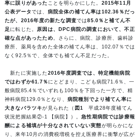
率に誤りがあった
ことを明らかにした。
2015年11月
公表データ
では、
病院全体の補てん率は102.36％だっ
たが、2016年度の新たな調査
では
85.0％と補てん不
足
に転じた。
原因は、DPC病院の調査において、不正
確な点があったため
。さらに、病院、診療所、歯科診
療所、薬局を含めた全体の補てん率は、102.07％では
なく92.5％で、全体でも補てん不足だった。
新たに実施した
2016年度調査では、特定機能病院
ではわずか61.7％
にとどまり、こども病院71.6％、一
般病院85.4％でいずれも100％を下回った一方で、精
神科病院129.0％となり、
病院種別でより補てん率に
大きなバラツキ
が見られた（
図1
平成28年度補てん
状況把握結果②-1 【病院】）。
急性期病院では診療報
酬による補填が十分なされていない実態
が明らかにな
り、来年10月の消費税増税を控え医療界に衝撃が広が