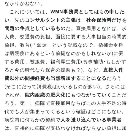
ながりかねない。
これについては、
WMN
事務局としてはもの申した
い
。先の
コンサルタントの主張
は、
社会保険料だけを
問題の争点としているもの
だ。直接雇用となれば、求
人費、交通費の負担、面接に要する人事担当の時間的
負担、教育(「派遣」という記載なので、指揮命令権
は病院側にあるという前提なのかもしれないが)に要
する費用、被服費、福利厚生費用(食事補助･もしかす
ると今の時代なら保育の援助も？)、など、
直接人件
費以外の間接経費も当然増加することになる
だろう
(そこにだって消費税はかかるものが多い)。さらには
それが、
院内組織の肥大化にもつながっていく
ことだ
ろう。第一、病院で直接雇用ならばこの人手不足の時
代でも人が集まってくるという確証はどこにもない。
病院内に何らかの契約で
人を送り込んでいる事業者
は、直接的に病院が支払わなければならない負担に加