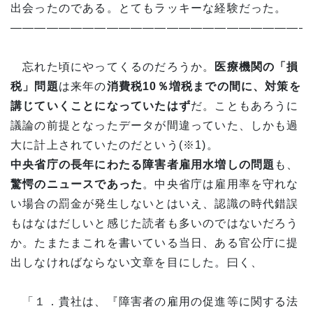
出会ったのである。とてもラッキーな経験だった。
—————————————————————————
忘れた頃にやってくるのだろうか。
医療機関の「損
税」問題
は来年の
消費税
10
％増税までの間に、対策を
講じていくことになっていたはず
だ。こともあろうに
議論の前提となったデータが間違っていた、しかも過
大に計上されていたのだという(※1)。
中央省庁の長年にわたる障害者雇用水増しの問題
も、
驚愕のニュースであった
。中央省庁は雇用率を守れな
い場合の罰金が発生しないとはいえ、認識の時代錯誤
もはなはだしいと感じた読者も多いのではないだろう
か。たまたまこれを書いている当日、ある官公庁に提
出しなければならない文章を目にした。曰く、
「１．貴社は、『障害者の雇用の促進等に関する法