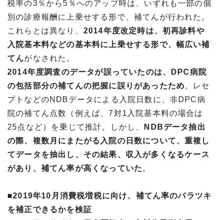
税率の3％から5％へのアップ時は、いずれも一部の個
別の診療報酬に上乗せする形で、補てんが行われた。
これらとは異なり、
2014年度改定時は、初再診料や
入院基本料などの基本料に上乗せする形で、幅広い補
てん
がなされた。
2014年度調査のデータが誤っていたのは、DPC病院
の包括部分の補てんの把握に誤りがあったため
。レセ
プトなどのNDBデータによる入院日数に、非DPC病
院の補てん点数（例えば、7対1入院基本料の場合は
25点など）を乗じて推計。しかし、
NDBデータ抽出
の際、複数月にまたがる入院の日数について、重複し
てデータを抽出し、その結果、収入が多くなるケース
があり、補てん率が高くなっていた
。
■2019年10月消費税増税に向け、補てん率のバラツキ
を補正できるかを検証