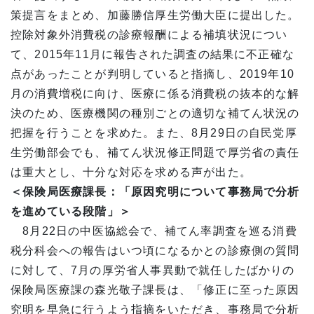
策提言をまとめ、加藤勝信厚生労働大臣に提出した。
控除対象外消費税の診療報酬による補填状況につい
て、2015年11月に報告された調査の結果に不正確な
点があったことが判明していると指摘し、2019年10
月の消費増税に向け、医療に係る消費税の抜本的な解
決のため、医療機関の種別ごとの適切な補てん状況の
把握を行うことを求めた。また、8月29日の自民党厚
生労働部会でも、補てん状況修正問題で厚労省の責任
は重大とし、十分な対応を求める声が出た。
＜保険局医療課長：「原因究明について事務局で分析
を進めている段階」＞
8月22日の中医協総会で、補てん率調査を巡る消費
税分科会への報告はいつ頃になるかとの診療側の質問
に対して、7月の厚労省人事異動で就任したばかりの
保険局医療課の森光敬子課長は、「修正に至った原因
究明を早急に行うよう指摘をいただき、事務局で分析