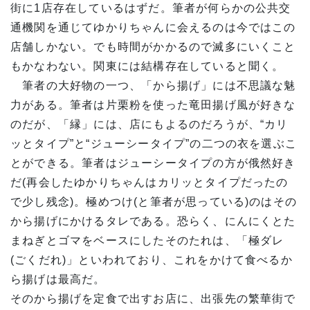
街に1店存在しているはずだ。筆者が何らかの公共交
通機関を通じてゆかりちゃんに会えるのは今ではこの
店舗しかない。でも時間がかかるので滅多にいくこと
もかなわない。関東には結構存在していると聞く。
筆者の大好物の一つ、「から揚げ」には不思議な魅
力がある。筆者は片栗粉を使った竜田揚げ風が好きな
のだが、「縁」には、店にもよるのだろうが、“カリ
ッとタイプ”と“ジューシータイプ”の二つの衣を選ぶこ
とができる。筆者はジューシータイプの方が俄然好き
だ(再会したゆかりちゃんはカリッとタイプだったの
で少し残念)。極めつけ(と筆者が思っている)のはその
から揚げにかけるタレである。恐らく、にんにくとた
まねぎとゴマをベースにしたそのたれは、「極ダレ
(ごくだれ)」といわれており、これをかけて食べるか
ら揚げは最高だ。
そのから揚げを定食で出すお店に、出張先の繁華街で