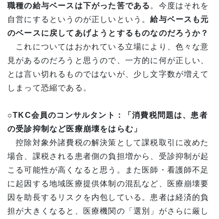
職種の給与ベースは下がった筈である
。今度はそれを
自営にするというのが正しいという。
給与ベースも元
のベースに戻してあげようとするものなのだろうか？
これについてはおかれている立場により、色々な意
見があるのだろうと思うので、一方的に何が正しい、
とは言い切れるものではないが、少し文字数が増えて
しまって恐縮である。
○TKC
会員のコンサルタント：「消費税問題は、患者
の受診抑制など医療崩壊をはらむ」
控除対象外諸費税の解決策として課税取引に改めた
場合、課税される患者側の負担増から、受診抑制が起
こる可能性が高くなると思う。また医師・看護師不足
に起因する地域医療提供体制の混乱など、医療崩壊要
因を助長するリスクを内包している。患者は経済的負
担が大きくなると、医療機関の「選別」がさらに厳し