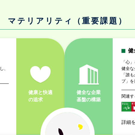
マテリアリティ（重要課題）
健
「心」
し、
健全な
「誰も
プ」を
健康と快適
健全な企業
関連す
の追求
基盤の構築
詳細