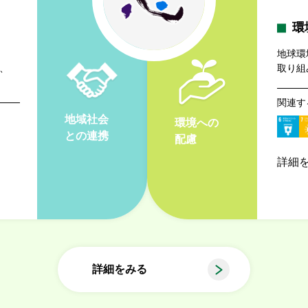
環
地球環
、
取り組
関連す
地域社会
環境への
との連携
配慮
詳細
詳細をみる