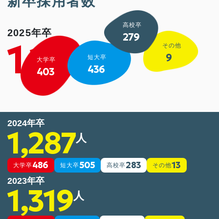
新卒採用者数
高校卒
2025年卒
279
1,127
その他
9
人
短大卒
大学卒
436
403
2024年卒
1,287
人
486
505
283
13
大学卒
短大卒
高校卒
その他
2023年卒
1,319
人