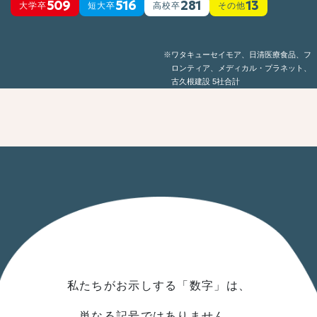
509
516
281
13
大学卒
短大卒
高校卒
その他
ワタキューセイモア、日清医療食品、フ
ロンティア、メディカル・プラネット、
古久根建設 5社合計
私たちがお示しする「数字」は、
単なる
記号ではありません
。