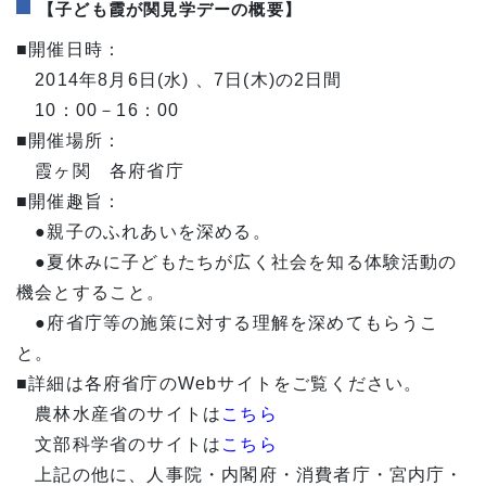
【子ども霞が関見学デーの概要】
■開催日時：
2014年8月6日(水) 、7日(木)の2日間
10：00－16：00
■開催場所：
霞ヶ関 各府省庁
■開催趣旨：
●親子のふれあいを深める。
●夏休みに子どもたちが広く社会を知る体験活動の
機会とすること。
●府省庁等の施策に対する理解を深めてもらうこ
と。
■詳細は各府省庁のWebサイトをご覧ください。
農林水産省のサイトは
こちら
文部科学省のサイトは
こちら
上記の他に、人事院・内閣府・消費者庁・宮内庁・