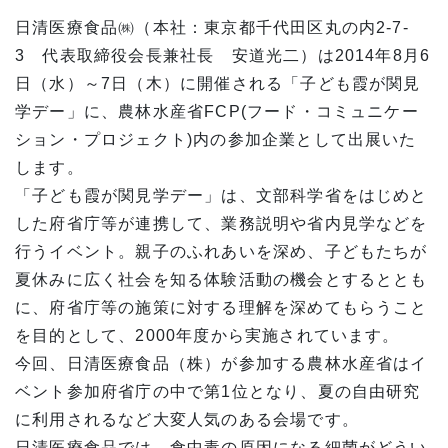
日清医療食品㈱（本社：東京都千代田区丸の内2-7-
3 代表取締役会長兼社長 安道光二）は2014年8月6
日（水）～7日（木）に開催される「子ども霞が関見
学デー」に、農林水産省FCP(フード・コミュニケー
ション・プロジェクト)内の参加企業として出展いた
します。
「子ども霞が関見学デー」は、文部科学省をはじめと
した府省庁等が連携して、業務説明や省内見学などを
行うイベント。親子のふれあいを深め、子どもたちが
夏休みに広く社会を知る体験活動の機会とするととも
に、府省庁等の施策に対する理解を深めてもらうこと
を目的として、2000年度から実施されています。
今回、日清医療食品（株）が参加する農林水産省はイ
ベント参加府省庁の中で第1位となり、夏の自由研究
に利用されるなど大変人気のある会場です。
日清医療食品では、食中毒の原因になる細菌がどうい