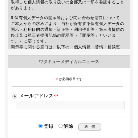
取得した個人情報の取り扱いの全部又は一部を委託すること
があります。
6.保有個人データの開示等および問い合わせ窓口について
ご本人からの求めにより、当社が保有する保有個人データの
開示・利用目的の通知・訂正等・利用停止等・第三者提供の
停止又は第三者提供記録の開示等（「開示等」といいま
す。）に応じます。
開示等に関する窓口は、以下の「個人情報 苦情・相談窓
口」をご覧下さい。
7.個人情報を入力するにあたっての注意事項
個人情報の提供は任意ですが、正確な情報をご提供いただけ
ない場合、WMNの送信及び最新情報などのご案内が出来ない
場合がありますので、予めご了承下さい。
8.本人が容易に認識できない方法による個人情報の取得
クッキーやウェブビーコン等を用いるなどして、本人が容易
に認識できない方法による個人情報の取得は行っておりませ
ん。
9.個人情報の安全管理措置について
取得した個人情報の漏洩、滅失または毀損の防止及び是正、
その他個人情報の安全管理のために必要かつ適切な措置を講
じます。