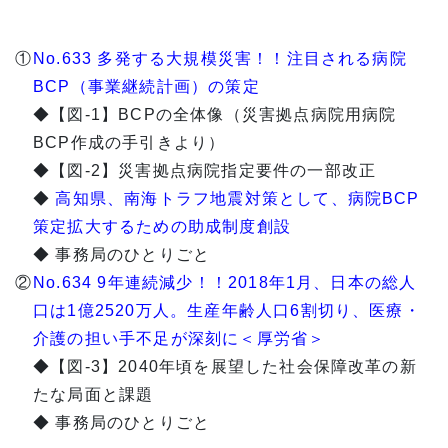
①
No.633 多発する大規模災害！！注目される病院
BCP（事業継続計画）の策定
◆【図-1】BCPの全体像（災害拠点病院用病院
BCP作成の手引きより）
◆【図-2】災害拠点病院指定要件の一部改正
◆
高知県、南海トラフ地震対策として、病院BCP
策定拡大するための助成制度創設
◆ 事務局のひとりごと
②
No.634 9年連続減少！！2018年1月、日本の総人
口は1億2520万人。生産年齢人口6割切り、医療・
介護の担い手不足が深刻に＜厚労省＞
◆【図-3】2040年頃を展望した社会保障改革の新
たな局面と課題
◆ 事務局のひとりごと