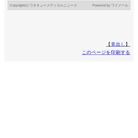
このサイトは、(Secure Socket Layer)による暗号化措置を講
じています。
ワタキューセイモア株式会社
個人情報 苦情・相談窓口(個人情報保護管理者)
〒600-8416 京都市下京区烏丸通高辻下ル薬師前町707 烏丸
シティ・コアビル
TEL 075-361-4130 (受付時間 9:00～17:00 但し、土日・
【
見出し
】
祝祭日・年末年始休業日を除く)
このページを印刷する
FAX 075-361-9060