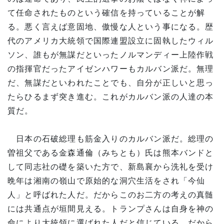
て任命されたものという確信を持っていることが解
る。悪く言えば意固地、傲慢な人という事になる。歴
代のアメリカ大統領で国際連盟設立に固執したウィル
ソン、誰もが無謀だといったノルマンディー上陸作戦
の指揮官だったアイゼンハワーもカルバン派だ。無理
だ、無謀だといわれたことでも、自分が正しいと思っ
たらひるまず突き進む。これがカルバン派の人達の本
質だ。
日本の石破総理も筋金入りのカルバン派だ。総理の
曽祖父である金森通倫（みちとも）氏は熊本バンドと
して同志社の礎を築いた方で、新島襄から洗礼を受け
晩年は湘南の嶺山で原始的な洞穴生活をされ「今仙
人」と呼ばれた人だ。だからこのお二方の考えの真髄
には共通点が垣間見える。トランプさんは自身を神の
命により大統領に選ばれた人だと信じている。だから