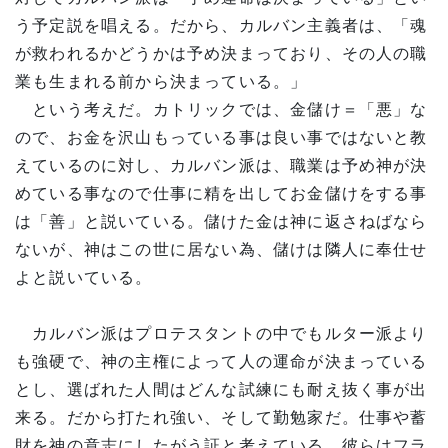
う予定説を唱える。だから、カルバン主義者は、「魂
が救われるかどうかは予め決まっており、その人の職
業も生まれる前から決まっている。」
という考えだ。カトリックでは、金儲け＝「悪」な
ので、お金を沢山もっている事は良い事ではないと教
えているのに対し、カルバン派は、職業は予め神が決
めている事なので仕事に精を出してお金儲けをする事
は「善」と説いている。儲けた金は神に返さねばなら
ないが、神はこの世に居ない為、儲けは隣人に奉仕せ
よと説いている。
カルバン派はプロテスタントの中でもルター派より
も強硬で、神の主権によって人の運命が決まっている
とし、選ばれた人間はどんな試練にも耐え抜く事が出
来る。だから打たれ強い、そして勤勉家だ。仕事や蓄
財を神の意志にしたがう証と考えている。彼らはフラ