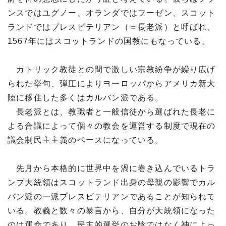
ンスではユグノー、オランダではフーゼン、スコット
ランドではプレスビテリアン（＝長老派）と呼ばれ、
1567年にはスコットランドの国教にもなっている。
カトリック教徒との間で激しい宗教紛争が繰り広げ
られた挙句、弾圧によりヨーロッパからアメリカ新大
陸に移住した多くはカルバン派である。
長老派とは、教職者と一般信徒から選ばれた長老に
よる合議によって個々の教会を運営する制度で現在の
議会制民主主義のベースになっている。
先月から本格的に世界中を渦に巻き込んでいるトラ
ンプ大統領はスコットランド出身の母親の影響でカル
バン派の一派プレスビテリアンであることが知られて
いる。教義と数々の暴言から、自分が大統領になった
のは運命であり、民主的選挙のお陰ではなく神によっ