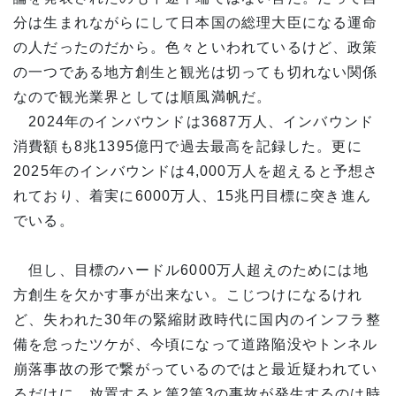
分は生まれながらにして日本国の総理大臣になる運命
の人だったのだから。色々といわれているけど、政策
の一つである地方創生と観光は切っても切れない関係
なので観光業界としては順風満帆だ。
2024年のインバウンドは3687万人、インバウンド
消費額も8兆1395億円で過去最高を記録した。更に
2025年のインバウンドは4,000万人を超えると予想さ
れており、着実に6000万人、15兆円目標に突き進ん
でいる。
但し、目標のハードル6000万人超えのためには地
方創生を欠かす事が出来ない。こじつけになるけれ
ど、失われた30年の緊縮財政時代に国内のインフラ整
備を怠ったツケが、今頃になって道路陥没やトンネル
崩落事故の形で繋がっているのではと最近疑われてい
るだけに、放置すると第2第3の事故が発生するのは時