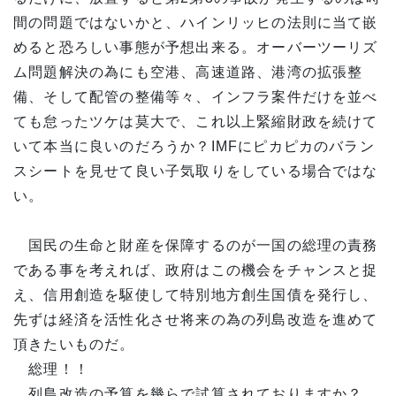
間の問題ではないかと、ハインリッヒの法則に当て嵌
めると恐ろしい事態が予想出来る。オーバーツーリズ
ム問題解決の為にも空港、高速道路、港湾の拡張整
備、そして配管の整備等々、インフラ案件だけを並べ
ても怠ったツケは莫大で、これ以上緊縮財政を続けて
いて本当に良いのだろうか？IMFにピカピカのバラン
スシートを見せて良い子気取りをしている場合ではな
い。
国民の生命と財産を保障するのが一国の総理の責務
である事を考えれば、政府はこの機会をチャンスと捉
え、信用創造を駆使して特別地方創生国債を発行し、
先ずは経済を活性化させ将来の為の列島改造を進めて
頂きたいものだ。
総理！！
列島改造の予算を幾らで試算されておりますか？