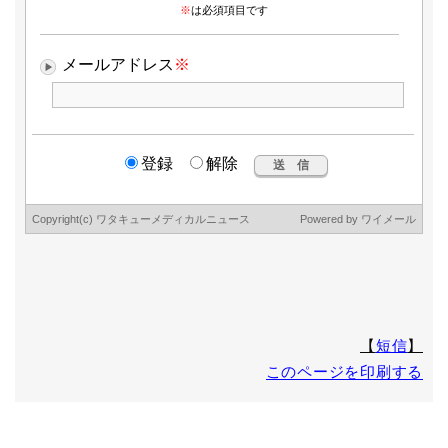
場合がありますので、予めご了承下さい。
8.本人が容易に認識できない方法による個人情報の取得
クッキーやウェブビーコン等を用いるなどして、本人が容易
に認識できない方法による個人情報の取得は行っておりませ
ん。
9.個人情報の安全管理措置について
取得した個人情報の漏洩、滅失または毀損の防止及び是正、
その他個人情報の安全管理のために必要かつ適切な措置を講
じます。
このサイトは、(Secure Socket Layer)による暗号化措置を講
じています。
ワタキューセイモア株式会社
個人情報 苦情・相談窓口(個人情報保護管理者)
〒600-8416 京都市下京区烏丸通高辻下ル薬師前町707 烏丸
シティ・コアビル
TEL 075-361-4130 (受付時間 9:00～17:00 但し、土日・
【
短信
】
祝祭日・年末年始休業日を除く)
このページを印刷する
FAX 075-361-9060