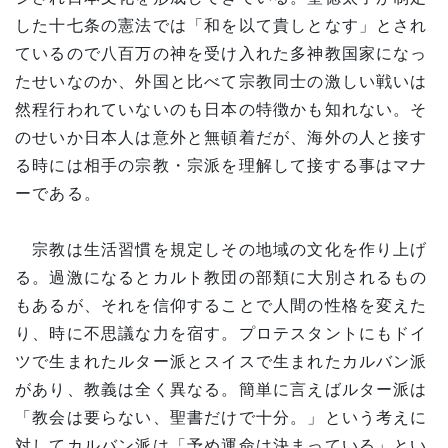
した十七条の憲法では「和を以て貴しとなす」とされ
ているので八百万の神を受け入れた多神教国家になっ
たせいなのか、外国と比べて宗教同士の激しい戦いは
然程行われていないのも日本の特徴かも知れない。そ
のせいか日本人は意外と無頓着だが、海外の人と接す
る時には相手の宗教・宗派を理解して接する事はマナ
ーである。
宗教は生活習慣を規定しその地域の文化を作り上げ
る。過激になるとカルト教団の部類に大別されるもの
もあるが、それを信仰することで人間の性格を変えた
り、時に不思議な力を宿す。プロテスタントにもドイ
ツで生まれたルター派とスイスで生まれたカルバン派
があり、教義は全く異なる。簡単に言えばルター派は
「教会は要らない、聖書だけで十分。」という考えに
対してカルバン派は「予め運命は決まっている」とい