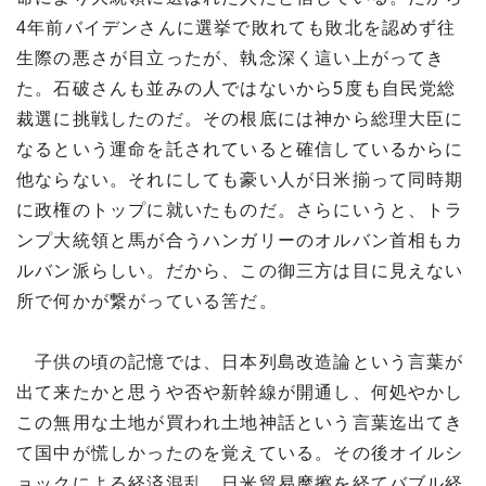
4年前バイデンさんに選挙で敗れても敗北を認めず往
生際の悪さが目立ったが、執念深く這い上がってき
た。石破さんも並みの人ではないから5度も自民党総
裁選に挑戦したのだ。その根底には神から総理大臣に
なるという運命を託されていると確信しているからに
他ならない。それにしても豪い人が日米揃って同時期
に政権のトップに就いたものだ。さらにいうと、トラ
ンプ大統領と馬が合うハンガリーのオルバン首相もカ
ルバン派らしい。だから、この御三方は目に見えない
所で何かが繋がっている筈だ。
子供の頃の記憶では、日本列島改造論という言葉が
出て来たかと思うや否や新幹線が開通し、何処やかし
この無用な土地が買われ土地神話という言葉迄出てき
て国中が慌しかったのを覚えている。その後オイルシ
ョックによる経済混乱、日米貿易摩擦を経てバブル経