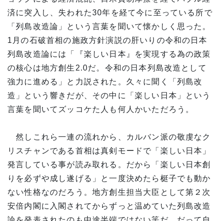
済に突入し、失われた30年を経て今に至っている所で
「列島改造論」という言葉を聞いて懐かしく思った。
1月の石破首相の施政方針演説の肝いりの令和の日本
列島改造論には「『楽しい日本』を実現する為の政策
の核心は地方創生2.0だ。令和の日本列島改造として
強力に進める」と力説された。久々に聞く「列島改
造」という響きだが、その中に「楽しい日本」という
言葉を聞いてズッコケた人も何人かいただろう。
然しこれら一連の流れから、カルバン派の敬虔なク
リスチャンである首相は真剣モードで「楽しい日本」
発言している事が読み取れる。だから「楽しい日本創
りを必ずや成し遂げる」と一度決めたら梃子でも動か
ない性格なのだろう。地方創生担当大臣として第２次
安倍内閣に入閣されてからずっと温めていた列島改造
論を発表されたのも中途半端ではない筈だ。だって自