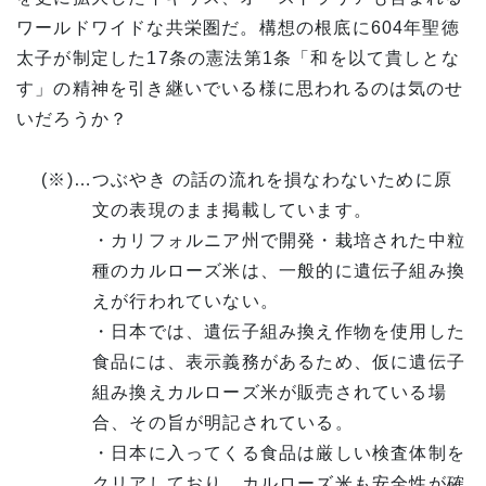
ワールドワイドな共栄圏だ。構想の根底に604年聖徳
太子が制定した17条の憲法第1条「和を以て貴しとな
す」の精神を引き継いでいる様に思われるのは気のせ
いだろうか？
(※)…
つぶやき の話の流れを損なわないために原
文の表現のまま掲載しています。
・カリフォルニア州で開発・栽培された中粒
種のカルローズ米は、一般的に遺伝子組み換
えが行われていない。
・日本では、遺伝子組み換え作物を使用した
食品には、表示義務があるため、仮に遺伝子
組み換えカルローズ米が販売されている場
合、その旨が明記されている。
・日本に入ってくる食品は厳しい検査体制を
クリアしており、カルローズ米も安全性が確