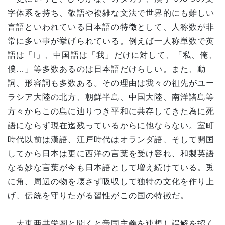
字体系を持ち、敬語や複雑な文法で世界的にも難しい
言語といわれている日本語の特徴として、人称数が非
常に多い事が挙げられている。例えば一人称単数で英
語は「I」、中国語は「我」だけに対して、「私、俺、
僕…」等多数あるのは日本語だけらしい。また、動
詞、形容詞も多数ある。その理由は我々の祖先がユー
ラシア大陸の北方、朝鮮半島、中国大陸、南洋諸島等
方々からこの島に辿りつき平和に共存してきた為に死
語にならず現在迄残っているからに他ならない。室町
時代以前は漢語、江戸時代はオランダ語、そして開国
してから日本は更に西洋の言葉を受け容れ、和製英語
なる妙な言葉が今も日本語として増え続けている。兎
に角、周辺の物を壊さず吸収して独特の文化を作り上
げ、伝統を守りたがる習性がこの国の特徴だ。
大東亜共栄圏と聞くと帝国主義を連想し誤解を招く