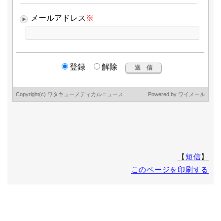
8.本人が容易に認識できない方法による個人情報の取得
クッキーやウェブビーコン等を用いるなどして、本人が容易
に認識できない方法による個人情報の取得は行っておりませ
ん。
9.個人情報の安全管理措置について
取得した個人情報の漏洩、滅失または毀損の防止及び是正、
その他個人情報の安全管理のために必要かつ適切な措置を講
じます。
このサイトは、(Secure Socket Layer)による暗号化措置を講
じています。
ワタキューセイモア株式会社
個人情報 苦情・相談窓口(個人情報保護管理者)
〒600-8416 京都市下京区烏丸通高辻下ル薬師前町707 烏丸
シティ・コアビル
TEL 075-361-4130 (受付時間 9:00～17:00 但し、土日・
【
短信
】
祝祭日・年末年始休業日を除く)
このページを印刷する
FAX 075-361-9060