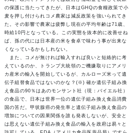
の保護に当たってきたが、日本はGHQの食糧政策で小
麦を押し付けられコメ農家は減反政策を強いられてき
た。その影響で農家は疲弊し現在の平均年齢は71歳、
時給10円となっている。この実態を抜本的に改善せね
ば、孫の代には日本産の米を食卓で味わう事が出来な
くなっているかもしれない。
また、コメが無ければ輸入すれば良いと短絡的に考
えているのか、トランプ大統領のご機嫌取りにアメリ
カ産米の輸入を開始しているが、カルローズ米って遺
伝子組替食品ではないのかな？(※) 確か遺伝子組み換
え食品の90％はあのモンサント社（現：バイエル社）
の食品で、日本は世界一位の遺伝子組み換え食品消費
国の筈だ。甲状腺癌の発生率と遺伝子組み換え食品の
増加についての因果関係を誰も発表しないが、安全と
は思えない遺伝子組み換え食品の輸入を政府は易々と
許可している。FDA（アメリカ食品医薬品局）ですら