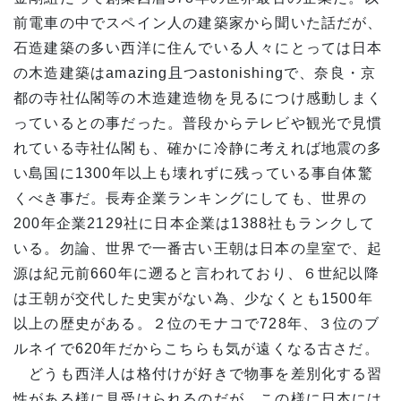
前電車の中でスペイン人の建築家から聞いた話だが、
石造建築の多い西洋に住んでいる人々にとっては日本
の木造建築はamazing且つastonishingで、奈良・京
都の寺社仏閣等の木造建造物を見るにつけ感動しまく
っているとの事だった。普段からテレビや観光で見慣
れている寺社仏閣も、確かに冷静に考えれば地震の多
い島国に1300年以上も壊れずに残っている事自体驚
くべき事だ。長寿企業ランキングにしても、世界の
200年企業2129社に日本企業は1388社もランクして
いる。勿論、世界で一番古い王朝は日本の皇室で、起
源は紀元前660年に遡ると言われており、６世紀以降
は王朝が交代した史実がない為、少なくとも1500年
以上の歴史がある。２位のモナコで728年、３位のブ
ルネイで620年だからこちらも気が遠くなる古さだ。
どうも西洋人は格付けが好きで物事を差別化する習
性がある様に見受けられるのだが、この様に日本には