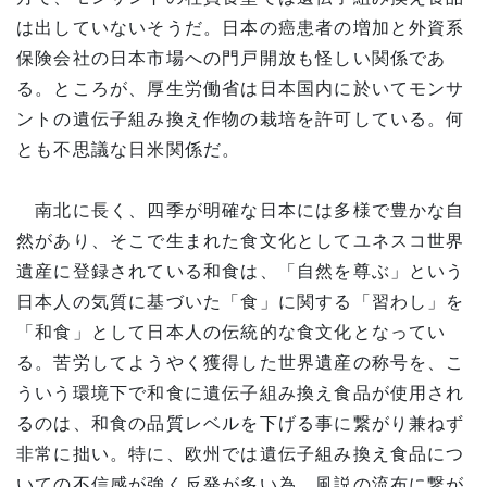
は出していないそうだ。日本の癌患者の増加と外資系
保険会社の日本市場への門戸開放も怪しい関係であ
る。ところが、厚生労働省は日本国内に於いてモンサ
ントの遺伝子組み換え作物の栽培を許可している。何
とも不思議な日米関係だ。
南北に長く、四季が明確な日本には多様で豊かな自
然があり、そこで生まれた食文化としてユネスコ世界
遺産に登録されている和食は、「自然を尊ぶ」という
日本人の気質に基づいた「食」に関する「習わし」を
「和食」として日本人の伝統的な食文化となってい
る。苦労してようやく獲得した世界遺産の称号を、こ
ういう環境下で和食に遺伝子組み換え食品が使用され
るのは、和食の品質レベルを下げる事に繋がり兼ねず
非常に拙い。特に、欧州では遺伝子組み換え食品につ
いての不信感が強く反発が多い為、風説の流布に繋が