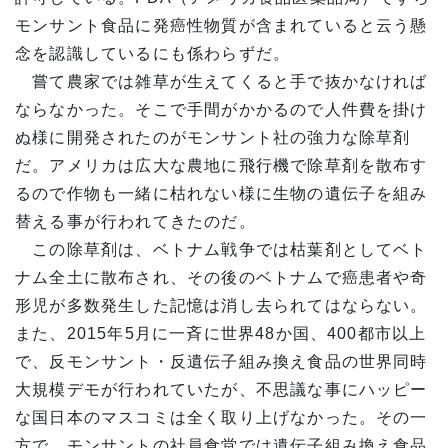
モンサント食品に発癌性物質が含まれていると云う懸
念を認識しているにも係わらずだ。
嘗て農家では雑草が生えてくると手で抜かなければ
ならなかった。そこで手間がかかるので人件費を掛け
ぬ様に開発されたのがモンサント社の強力な除草剤
だ。アメリカは広大な農地に飛行機で除草剤を散布す
るので作物も一緒に枯れない様に生物の遺伝子を組み
替える事が行われてきたのだ。
この除草剤は、ベトナム戦争では枯葉剤としてベト
ナム全土に散布され、その後のベトナムで癌患者や奇
形児が多数発生した記憶は消し去られてはならない。
また、2015年5月に一斉に世界48か国、400都市以上
で、反モンサント・反遺伝子組み換え食品の世界同時
大規模デモが行われていたが、不思議な事にハッピー
な国日本のマスコミは全く取り上げなかった。その一
方で、モンサントの社員食堂では遺伝子組み換え食品