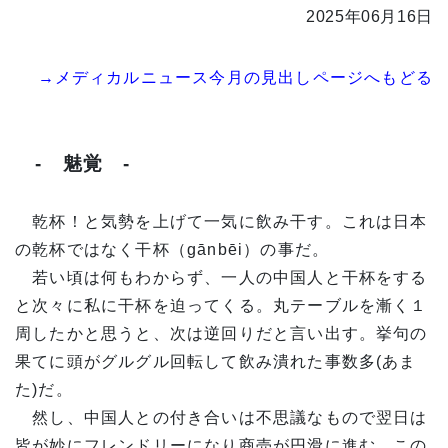
2025年06月16日
→メディカルニュース今月の見出しページへもどる
- 魅覚 -
乾杯！と気勢を上げて一気に飲み干す。これは日本
の乾杯ではなく干杯（gānbēi）の事だ。
若い頃は何もわからず、一人の中国人と干杯をする
と次々に私に干杯を迫ってくる。丸テーブルを漸く１
周したかと思うと、次は逆回りだと言い出す。挙句の
果てに頭がグルグル回転して飲み潰れた事数多(あま
た)だ。
然し、中国人との付き合いは不思議なもので翌日は
皆が妙にフレンドリーになり商売が円滑に進む。この