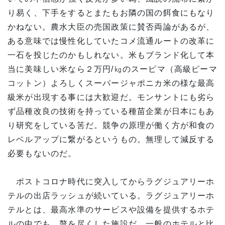
り易く、下手をするとまたもお隣の国の餌食にもなり
かねない。農水大臣の売国政策に賛否両論があるが、
ある意味では慢性化していたコメ流通ルートの改革に
一石を投じたのかもしれない。米もブランド化して本
当に美味しい米なら２万円/㎏のスーピマ（高級ピーマ
コットン）よろしくスーパージャポニカ米の様な最高
級米が出現する事には大歓迎だ。モンサントにも劣ら
ず品種改良の技術を持っている種苗企業が日本にもあ
り研究をしている筈だ。競争の原理が働く方が和食の
レベルアップに繋がるというもの。無理して減反する
必要もないのだ。
ポストコロナ時代に突入してからラグジュアリーホ
テルの出店ラッシュが続いている。ラグジュアリーホ
テルとは、最高水準のサービスや設備を提供するホテ
ルの中でも、贅を尽くした施設だ。一般のホテルと比