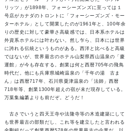
リッツ」が1898年、フォーシーズンズに至っては１
号店がカナダのトロントに「フォーシーズンズ・モー
ターホテル」として開業したのが1961年と、100年余
りの歴史に対して豪華さ高級感では、日本系ホテルは
外資系ホテルには叶わない。然し乍ら、日本には世界
に誇れる伝統というものがある。西洋と比べると高級
ではないが、世界最古のホテル山梨県西山温泉の「慶
運館」が今も存在する。創業は何と西暦705年の飛鳥
時代だ。他にも兵庫県城崎温泉の「千年の湯 古ま
ん」は西暦717年、石川県粟津温泉の「法師」西暦
718年等、創業1300年超えの宿が未だ現存している。
万葉集編纂よりも前だぞ。どうだ！
古さでいうと四天王寺や法隆寺等の木造建築にして
も世界最古の部類だし、これ等を建立したと言われる
金剛組だって創業西暦578年の世界最古の企業だ。以