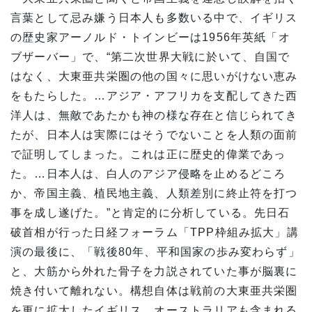
言葉として忌み嫌う日本人も多数いる中で、イギリス
の歴史家アーノルド・トインビーは1956年英紙「オ
ブザーバー」で、“第二次世界大戦に於いて、自国で
はなく、大東亜共栄圏の他の国々に思いがけない恵み
をもたらした。…アジア・アフリカを支配してきた西
洋人は、無敵であたかも神の様な存在と信じられてき
たが、日本人は実際にはそうでないことを人類の面前
で証明してしまった。これは正に歴史的偉業であっ
た。…日本人は、白人のアジア侵略を止めるどころ
か、帝国主義、植民地主義、人類差別に終止符を打つ
事を成し遂げた。”と肯定的に分析している。先日石
破首相が行った日経フォーラム「TPP枠組み拡大」講
演の最後に、「戦後80年、平和国家の歩み変わらず」
と、大筋から外れた骨子を力説されていた事が脳裏に
焼き付いて離れない。構想自体は戦前の大東亜共栄圏
を更に拡大したイギリス、オーストラリアも含まれる