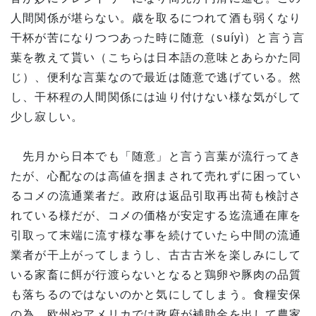
人間関係が堪らない。歳を取るにつれて酒も弱くなり
干杯が苦になりつつあった時に随意（suíyì）と言う言
葉を教えて貰い（こちらは日本語の意味とあらかた同
じ）、便利な言葉なので最近は随意で逃げている。然
し、干杯程の人間関係には辿り付けない様な気がして
少し寂しい。
先月から日本でも「随意」と言う言葉が流行ってき
たが、心配なのは高値を掴まされて売れずに困ってい
るコメの流通業者だ。政府は返品引取再出荷も検討さ
れている様だが、コメの価格が安定する迄流通在庫を
引取って末端に流す様な事を続けていたら中間の流通
業者が干上がってしまうし、古古古米を楽しみにして
いる家畜に餌が行渡らないとなると鶏卵や豚肉の品質
も落ちるのではないのかと気にしてしまう。食糧安保
の為、欧州やアメリカでは政府が補助金を出して農家