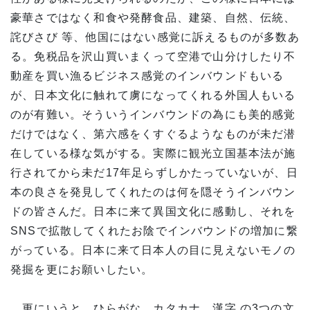
豪華さではなく和食や発酵食品、建築、自然、伝統、
詫びさび 等、他国にはない感覚に訴えるものが多数あ
る。免税品を沢山買いまくって空港で山分けしたり不
動産を買い漁るビジネス感覚のインバウンドもいる
が、日本文化に触れて虜になってくれる外国人もいる
のが有難い。そういうインバウンドの為にも美的感覚
だけではなく、第六感をくすぐるようなものが未だ潜
在している様な気がする。実際に観光立国基本法が施
行されてから未だ17年足らずしかたっていないが、日
本の良さを発見してくれたのは何を隠そうインバウン
ドの皆さんだ。日本に来て異国文化に感動し、それを
SNSで拡散してくれたお陰でインバウンドの増加に繋
がっている。日本に来て日本人の目に見えないモノの
発掘を更にお願いしたい。
更にいうと、ひらがな、カタカナ、漢字 の3つの文