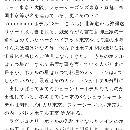
ラッド東京・大阪、フォーシーズンズ東京・京都、帝
国東京等が名を連ねている。更にその下に
Recommendホテル13軒、こちらは北海道から沖縄迄
リゾート系も含まれる。残念ながら嘗て新御三家の一
角を占めていたパークハイアット東京や北海道の水墨
ひらふは圏外となる等、他方ではホテル間の熾烈な競
争激化も感じるご時世になってきた。「うちのホテル
は７つ星だ」なんて馬鹿な事を言っている人がたまに
居るが、ホテルの星は５つで料理のミシュランは3つ
しかないのだ。最近はそのミシュランがホテル分野に
も出しゃばってきてミシュランキーホテルなるものが
出現している。参考までに日本の3ミシュランキーホ
テルは6軒、ブルガリ東京、フォーシーズンズ東京丸
の内、パレスホテル東京 等がある。
ラグジュアリーホテルの先駆けとなったスイスのホ
テル王セザール・リッツがパリに開業した「ホテル・