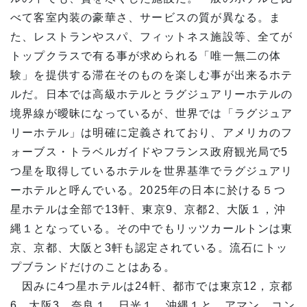
べて客室内装の豪華さ、サービスの質が異なる。ま
た、レストランやスパ、フィットネス施設等、全てが
トップクラスで有る事が求められる「唯一無二の体
験」を提供する滞在そのものを楽しむ事が出来るホテ
ルだ。日本では高級ホテルとラグジュアリーホテルの
境界線が曖昧になっているが、世界では「ラグジュア
リーホテル」は明確に定義されており、アメリカのフ
ォーブス・トラベルガイドやフランス政府観光局で5
つ星を取得しているホテルを世界基準でラグジュアリ
ーホテルと呼んでいる。2025年の日本に於ける５つ
星ホテルは全部で13軒、東京9、京都2、大阪１，沖
縄１となっている。その中でもリッツカールトンは東
京、京都、大阪と3軒も認定されている。流石にトッ
プブランドだけのことはある。
因みに4つ星ホテルは24軒、都市では東京12，京都
6，大阪3，奈良１，日光１，沖縄１と、アマン、コン