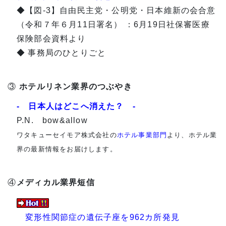
◆【図-3】自由民主党・公明党・日本維新の会合意
（令和７年６月11日署名） ：6月19日社保審医療
保険部会資料より
◆ 事務局のひとりごと
③
ホテルリネン業界のつぶやき
- 日本人はどこへ消えた？ -
P.N. bow&allow
ワタキューセイモア株式会社の
ホテル事業部門
より、ホテル業
界の最新情報をお届けします。
④
メディカル業界短信
変形性関節症の遺伝子座を962カ所発見