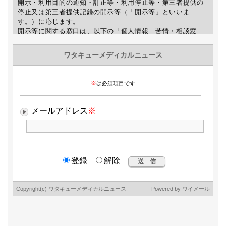
開示・利用目的の通知・訂正等・利用停止等・第三者提供の
停止又は第三者提供記録の開示等（「開示等」といいま
す。）に応じます。
開示等に関する窓口は、以下の「個人情報 苦情・相談窓
口」をご覧下さい。
7.個人情報を入力するにあたっての注意事項
個人情報の提供は任意ですが、正確な情報をご提供いただけ
ない場合、WMNの送信及び最新情報などのご案内が出来ない
場合がありますので、予めご了承下さい。
8.本人が容易に認識できない方法による個人情報の取得
クッキーやウェブビーコン等を用いるなどして、本人が容易
に認識できない方法による個人情報の取得は行っておりませ
ん。
9.個人情報の安全管理措置について
取得した個人情報の漏洩、滅失または毀損の防止及び是正、
その他個人情報の安全管理のために必要かつ適切な措置を講
じます。
このサイトは、(Secure Socket Layer)による暗号化措置を講
じています。
ワタキューセイモア株式会社
個人情報 苦情・相談窓口(個人情報保護管理者)