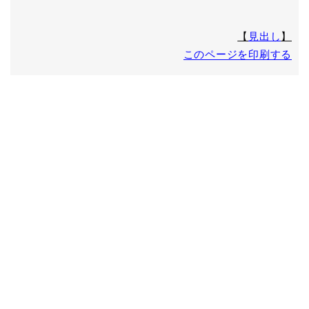
〒600-8416 京都市下京区烏丸通高辻下ル薬師前町707 烏丸
シティ・コアビル
TEL 075-361-4130 (受付時間 9:00～17:00 但し、土日・
【
見出し
】
祝祭日・年末年始休業日を除く)
このページを印刷する
FAX 075-361-9060