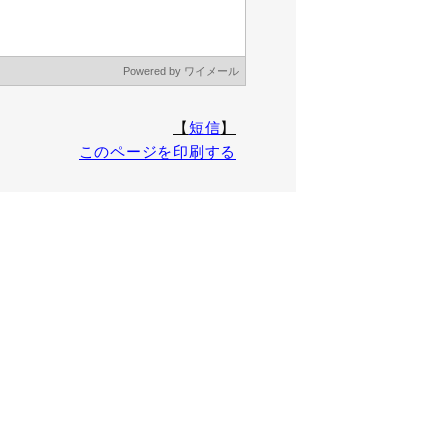
【
短信
】
このページを印刷する