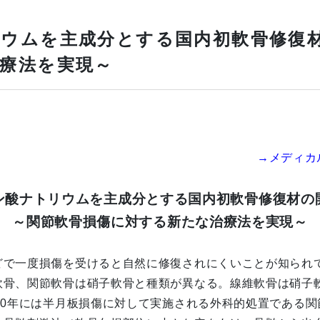
ウムを主成分とする国内初軟骨修復材
療法を実現～
→メディカ
ン酸ナトリウムを主成分とする国内初軟骨修復材の
～関節軟骨損傷に対する新たな治療法を実現～
で一度損傷を受けると自然に修復されにくいことが知られ
軟骨、関節軟骨は硝子軟骨と種類が異なる。線維軟骨は硝子
0年には半月板損傷に対して実施される外科的処置である関節