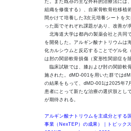
た。また既存の主な外科的治療法には
組織を修復する）、自家骨軟骨柱移植
間かけて培養した3次元培養シートを
った面でそれぞれ課題があり、改善が
北海道大学は都内の製薬会社と共同で、
を開発した。アルギン酸ナトリウムは
化カルシウムと反応することでゲル化（
は肘の関節軟骨損傷（変形性関節症を
臨床試験では、膝および肘の関節軟骨損
施された。dMD-001を用いた群では
の結果をもって、dMD-001は202
患者にとって新たな治療の選択肢とし
が期待される。
アルギン酸ナトリウムを主成分とする
事業（NexTEP）の成果）｜トピッ