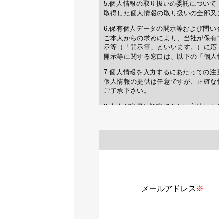
5.個人情報の取り扱いの委託について
取得した個人情報の取り扱いの全部又
6.保有個人データの開示等および問い
ご本人からの求めにより、当社が保有
示等（「開示等」といいます。）に応
開示等に関する窓口は、以下の「個人
7.個人情報を入力するにあたっての注
個人情報の提供は任意ですが、正確な
ご了承下さい。
8.本人が容易に認識できない方法によ
クッキーやウェブビーコン等を用いる
9.個人情報の安全管理措置について
取得した個人情報の漏洩、滅失または
このサイトは、(Secure Socket 
ワタキューセイモア株式会社
個人情報 苦情・相談窓口(個人情報保
〒600-8416 京都市下京区烏丸通高
TEL 075-361-4130 (受付時間 
FAX 075-361-9060