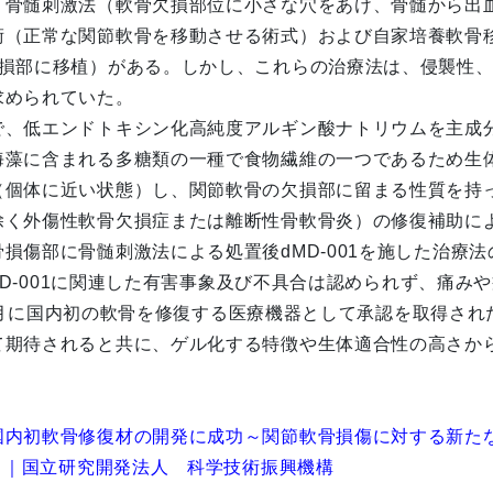
、骨髄刺激法（軟骨欠損部位に小さな穴をあけ、骨髄から出
術（正常な関節軟骨を移動させる術式）および自家培養軟骨
欠損部に移植）がある。しかし、これらの治療法は、侵襲性
求められていた。
低エンドトキシン化高純度アルギン酸ナトリウムを主成分と
海藻に含まれる多糖類の一種で食物繊維の一つであるため生
個体に近い状態）し、関節軟骨の欠損部に留まる性質を持って
除く外傷性軟骨欠損症または離断性骨軟骨炎）の修復補助に
傷部に骨髄刺激法による処置後dMD-001を施した治療
dMD-001に関連した有害事象及び不具合は認められず、痛
5年7月に国内初の軟骨を修復する医療機器として承認を取得さ
て期待されると共に、ゲル化する特徴や生体適合性の高さか
国内初軟骨修復材の開発に成功～関節軟骨損傷に対する新た
クス｜国立研究開発法人 科学技術振興機構