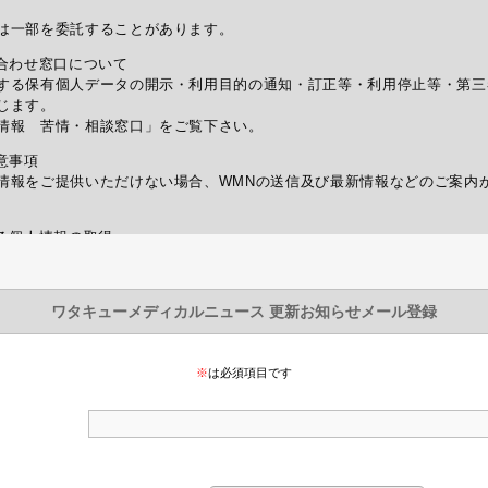
は一部を委託することがあります。
合わせ窓口について
する保有個人データの開示・利用目的の通知・訂正等・利用停止等・第三
じます。
情報 苦情・相談窓口」をご覧下さい。
意事項
情報をご提供いただけない場合、WMNの送信及び最新情報などのご案内
る個人情報の取得
などして、本人が容易に認識できない方法による個人情報の取得は行って
毀損の防止及び是正、その他個人情報の安全管理のために必要かつ適切な
Layer)による暗号化措置を講じています。
護管理者)
辻下ル薬師前町707 烏丸シティ・コアビル
9:00～17:00 但し、土日・祝祭日・年末年始休業日を除く)