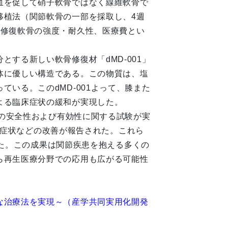
血を促して硝子軟骨ではなく線維軟骨で
移植法（関節軟骨の一部を採取し、4週
、修復軟骨の強度・耐久性、医療費とい
する新しい軟骨修復材「dMD-001」
体に優しい構造である。この物質は、塩
いる。このdMD-001よって、膝また
よる臨床症状の緩和が実現した。
法の安全性および有効性に関する試験が実
みや症状などの改善が報告された。これら
れた。この成果は関節疾患を抱える多くの
ら再生医療分野での応用も広がる可能性
な治療法を実現～（産学共同実用化開発