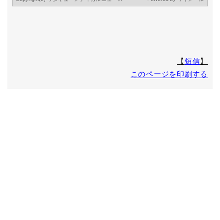
じています。
ワタキューセイモア株式会社
個人情報 苦情・相談窓口(個人情報保護管理者)
〒600-8416 京都市下京区烏丸通高辻下ル薬師前町707 烏丸
シティ・コアビル
TEL 075-361-4130 (受付時間 9:00～17:00 但し、土日・
【
短信
】
祝祭日・年末年始休業日を除く)
このページを印刷する
FAX 075-361-9060