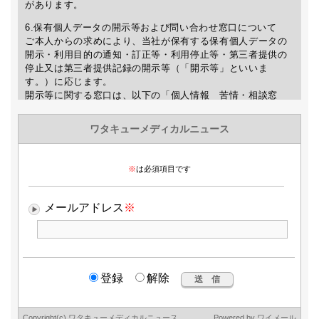
があります。
6.保有個人データの開示等および問い合わせ窓口について
ご本人からの求めにより、当社が保有する保有個人データの
開示・利用目的の通知・訂正等・利用停止等・第三者提供の
停止又は第三者提供記録の開示等（「開示等」といいま
す。）に応じます。
開示等に関する窓口は、以下の「個人情報 苦情・相談窓
口」をご覧下さい。
7.個人情報を入力するにあたっての注意事項
個人情報の提供は任意ですが、正確な情報をご提供いただけ
ない場合、WMNの送信及び最新情報などのご案内が出来ない
場合がありますので、予めご了承下さい。
8.本人が容易に認識できない方法による個人情報の取得
クッキーやウェブビーコン等を用いるなどして、本人が容易
に認識できない方法による個人情報の取得は行っておりませ
ん。
9.個人情報の安全管理措置について
取得した個人情報の漏洩、滅失または毀損の防止及び是正、
その他個人情報の安全管理のために必要かつ適切な措置を講
じます。
このサイトは、(Secure Socket Layer)による暗号化措置を講