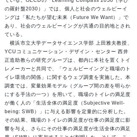
ている。OECDの「Learning Compass 2030（学び
の羅針盤2030）」では、個人と社会のウェルビーイ
ングは「私たちが望む未来（Future We Want）」で
あり、社会のウェルビーイングが共通の目的地とされ
ている。
横浜市立大学データサイエンス学部 上田雅夫教授、
YCUコミュニケーション・デザイン・センター 西井
正造助教らの研究グループは、都内に本社を置くトイ
レメーカーと共同で、「ウェルビーイングと職場のト
イレ環境の関係」に関するウェブ調査を実施した。本
調査では、変量効果モデル（グループ間の差を明らか
にする手法の一つ）を用いて、職場のトイレの満足度
が働く人の「生活全体の満足度（Subjective Well-
being: SWB）」に与える影響を定量的に分析した。
その結果、職場のトイレの満足度が仕事の満足度に影
響を与え、さらにその仕事の満足度が生活全体の満足