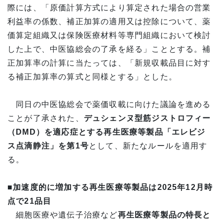
際には、「原価計算方式により算定された場合の営業
利益率の係数、補正加算の適用又は控除について、薬
価算定組織又は保険医療材料等専門組織において検討
した上で、中医協総会の了承を経る」こととする。補
正加算率の計算に当たっては、「新規収載品目に対す
る補正加算率の算式と同様とする」とした。
同日の中医協総会で薬価収載に向けた議論を進める
ことが了承された、
デュシェンヌ型筋ジストロフィー
（DMD）を適応症とする再生医療等製品「エレビジ
ス点滴静注」を第1号
として、新たなルールを適用す
る。
■
加速度的に増加する再生医療等製品は2025年12月時
点で21品目
細胞医療や遺伝子治療など
再生医療等製品の特長と