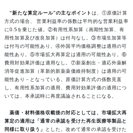
“
新たな算定ルール”の主なポイント
は、①原価計算
方式の場合、 営業利益率の係数は平均的な営業利益率
に0.5を乗じた値。②有用性系加算（画期性加算、有
用性加算及び改良加算）は付与なし。③市場生加算等
は付与の可能性あり。④外国平均価格調整は適用の可
能性あり。⑤市場拡大再算定は適用の可能性あり。⑥
費用対効果評価は適用なし。⑦新薬創出・適応外薬解
消等促進加算（革新的新薬薬価維持制度）は適用の可
能性あり－となっている。原価計算方式の係数見直
し、有用性系加算の適用、費用対効果評価の適用につ
いては、本承認時に再度議論されることになる。
薬価・材料価格収載後の対応としては、市場拡大再
算定の適用は「通常の承認を受けた再生医療等製品と
同様に取り扱う」
とした。改めて通常の承認を受けた