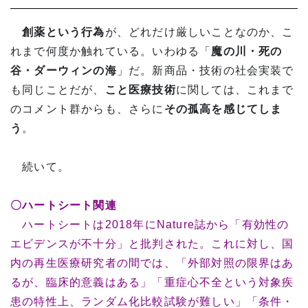
創薬という行為
が、どれだけ厳しいことなのか、こ
れまで何度か触れている。いわゆる「
魔の川・死の
谷・ダーウィンの海
」だ。新商品・技術の社会実装で
も同じことだが、
こと医療技術
に関しては、これまで
のコメント群からも、さらに
その孤高を感じてしま
う
。
続いて。
〇ハートシート関連
ハートシートは2018年にNature誌から「有効性の
エビデンスが不十分」と批判された。これに対し、国
内の再生医療研究者の間では、「外部対照の限界はあ
るが、臨床的意義はある」「重症心不全という対象疾
患の特性上、ランダム化比較試験が難しい」「条件・