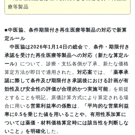
療等製品
■
中医協、条件期限付き再生医療等製品の対応で新算
定ルール
中医協は2026年1月14日の総会
で、
条件・期限付き
承認を受けた再生医療等製品への対応（新たな算定ル
ール）
について、診療・支払各側が了承、新たな価格
算定方法が即日で適用された。
対応案
では、「
薬事承
認に際して条件及び期限付き承認後における計画が有
効性及び安全性の評価が合理的かつ実施可能
」を前提
とすることを明記。原価計算方式により算定される場
合に用いる
営業利益率の係数は
、
「平均的な営業利益
率に0.5を乗じた値を用いることや、有用性系加算に
ついては薬価・材料価格算定時には該当性を判断しな
いこと」を明確化
した。