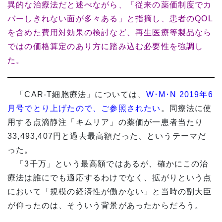
異的な治療法だと述べながら、「従来の薬価制度でカ
バーしきれない面が多々ある」と指摘し、患者のQOL
を含めた費用対効果の検討など、再生医療等製品なら
ではの価格算定のあり方に踏み込む必要性を強調し
た。
「CAR-T細胞療法」については、
W･M･N 2019年6
月号でとり上げたので、ご参照されたい
。同療法に使
用する点滴静注「キムリア」の薬価が一患者当たり
33,493,407円と過去最高額だった、というテーマだ
った。
「3千万」という最高額ではあるが、確かにこの治
療法は誰にでも適応するわけでなく、拡がりという点
において「規模の経済性が働かない」と当時の副大臣
が仰ったのは、そういう背景があったからだろう。