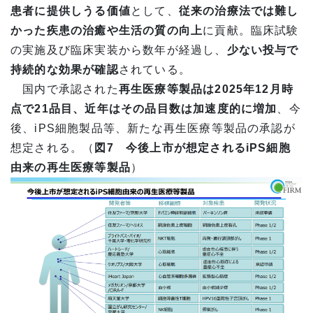
患者に提供しうる価値
として、
従来の治療法では難し
かった疾患の治癒や生活の質の向上
に貢献。臨床試験
の実施及び臨床実装から数年が経過し、
少ない投与で
持続的な効果が確認
されている。
国内で承認された
再生医療等製品は2025年12月時
点で21品目、近年はその品目数は加速度的に増加
、今
後、iPS細胞製品等、新たな再生医療等製品の承認が
想定される。（
図7 今後上市が想定されるiPS細胞
由来の再生医療等製品
）