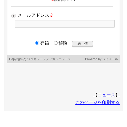
場合がありますので、予めご了承下さい。
8.本人が容易に認識できない方法による個人情報の取得
クッキーやウェブビーコン等を用いるなどして、本人が容易
に認識できない方法による個人情報の取得は行っておりませ
ん。
9.個人情報の安全管理措置について
取得した個人情報の漏洩、滅失または毀損の防止及び是正、
その他個人情報の安全管理のために必要かつ適切な措置を講
じます。
このサイトは、(Secure Socket Layer)による暗号化措置を講
じています。
ワタキューセイモア株式会社
個人情報 苦情・相談窓口(個人情報保護管理者)
〒600-8416 京都市下京区烏丸通高辻下ル薬師前町707 烏丸
シティ・コアビル
TEL 075-361-4130 (受付時間 9:00～17:00 但し、土日・
【
ニュース
】
祝祭日・年末年始休業日を除く)
このページを印刷する
FAX 075-361-9060