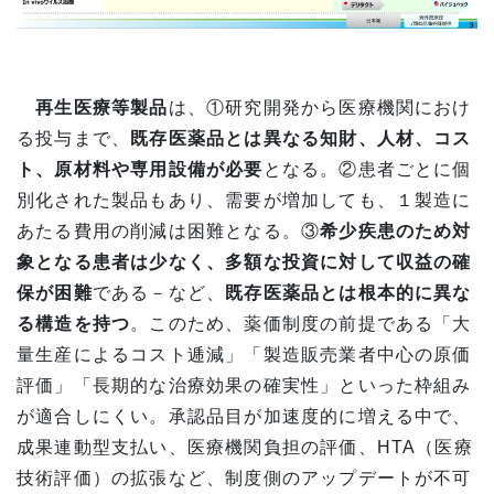
再生医療等製品
は、①研究開発から医療機関におけ
る投与まで、
既存医薬品とは異なる知財、人材、コス
ト、原材料や専用設備が必要
となる。②患者ごとに個
別化された製品もあり、需要が増加しても、１製造に
あたる費用の削減は困難となる。③
希少疾患のため対
象となる患者は少なく、多額な投資に対して収益の確
保が困難
である－など、
既存医薬品とは根本的に異な
る構造を持つ
。このため、薬価制度の前提である「大
量生産によるコスト逓減」「製造販売業者中心の原価
評価」「長期的な治療効果の確実性」といった枠組み
が適合しにくい。承認品目が加速度的に増える中で、
成果連動型支払い、医療機関負担の評価、HTA（医療
技術評価）の拡張など、制度側のアップデートが不可