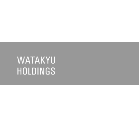
企業・グループ情報
お知らせ
>
トップメッセージ
>
ワタキュ
>
経営理念・基本方針
>
ワタキュ
>
会社概要
>
日清医療