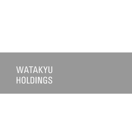
企業・グループ情報
お知らせ
>
トップメッセージ
>
ワタキュ
>
経営理念・基本方針
>
ワタキュ