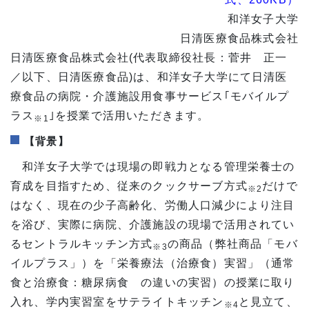
和洋女子大学
日清医療食品株式会社
日清医療食品株式会社(代表取締役社長：菅井 正一
／以下、日清医療食品)は、和洋女子大学にて日清医
療食品の病院・介護施設用食事サービス｢モバイルプ
ラス
｣を授業で活用いただきます。
※1
【背景】
和洋女子大学では現場の即戦力となる管理栄養士の
育成を目指すため、従来のクックサーブ方式
だけで
※2
はなく、現在の少子高齢化、労働人口減少により注目
を浴び、実際に病院、介護施設の現場で活用されてい
るセントラルキッチン方式
の商品（弊社商品「モバ
※3
イルプラス」）を「栄養療法（治療食）実習」（通常
食と治療食：糖尿病食 の違いの実習）の授業に取り
入れ、学内実習室をサテライトキッチン
と見立て、
※4