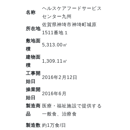
ヘルスケアフードサービス
名称
センター九州
佐賀県神埼市神埼町城原
所在地
1511番地１
敷地面
5,313.00㎡
積
建物面
1,309.11㎡
積
工事開
2016年2月12日
始日
操業開
2016年6月
始日
製造商
医療・福祉施設で提供する
品
一般食、治療食
製造数
約1万食/日