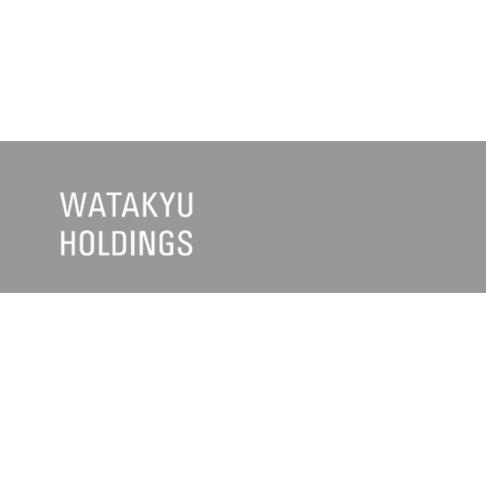
企業・グループ情報
お知らせ
>
トップメッセージ
>
ワタキュ
>
経営理念・基本方針
>
ワタキュ
>
会社概要
>
日清医療