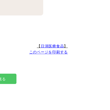
【
日清医療食品
】
このページを印刷する
で送る