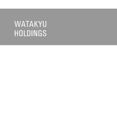
企業・グループ情報
お知らせ
>
トップメッセージ
>
ワタキュ
>
経営理念・基本方針
>
ワタキュ
>
会社概要
>
日清医療
>
数字で読み解く、生きるを支える力
>
フロンテ
>
沿革
>
メディカ
>
ワタキューグループの「原点」を知る
>
古久根建
>
グループ会社