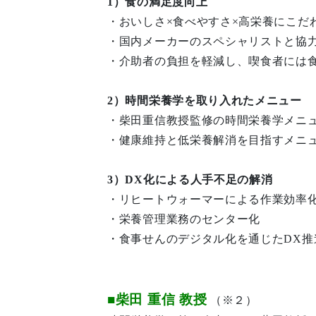
1）食の満足度向上
・おいしさ×食べやすさ×高栄養にこだ
・国内メーカーのスペシャリストと協
・介助者の負担を軽減し、喫食者には
2）時間栄養学を取り入れたメニュー
・柴田重信教授監修の時間栄養学メニ
・健康維持と低栄養解消を目指すメニ
3）DX化による人手不足の解消
・リヒートウォーマーによる作業効率
・栄養管理業務のセンター化
・食事せんのデジタル化を通じたDX推
■柴田 重信 教授
（※２）