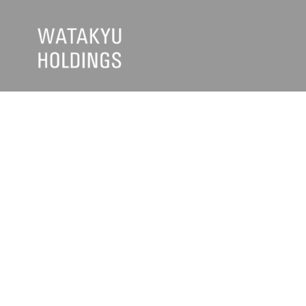
企業・グループ情報
お知らせ
>
トップメッセージ
>
ワタキュ
>
経営理念・基本方針
>
ワタキュ
>
会社概要
>
日清医療
>
数字で読み解く、生きるを支える力
>
フロンテ
>
沿革
>
メディカ
>
ワタキューグループの「原点」を知る
>
古久根建
>
グループ会社
ワタキュー
>
ワタキューグループコンプライアンスハン