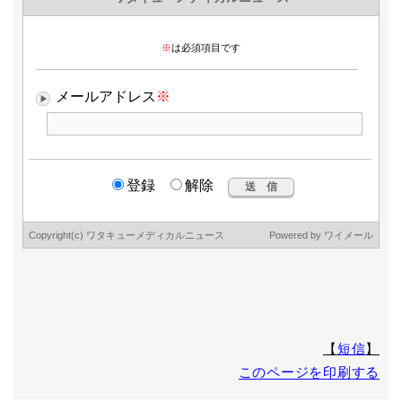
7.個人情報を入力するにあたっての注意事項
個人情報の提供は任意ですが、正確な情報をご提供いただけ
ない場合、WMNの送信及び最新情報などのご案内が出来ない
場合がありますので、予めご了承下さい。
8.本人が容易に認識できない方法による個人情報の取得
クッキーやウェブビーコン等を用いるなどして、本人が容易
に認識できない方法による個人情報の取得は行っておりませ
ん。
9.個人情報の安全管理措置について
取得した個人情報の漏洩、滅失または毀損の防止及び是正、
その他個人情報の安全管理のために必要かつ適切な措置を講
じます。
このサイトは、(Secure Socket Layer)による暗号化措置を講
じています。
ワタキューセイモア株式会社
個人情報 苦情・相談窓口(個人情報保護管理者)
〒600-8416 京都市下京区烏丸通高辻下ル薬師前町707 烏丸
シティ・コアビル
TEL 075-361-4130 (受付時間 9:00～17:00 但し、土日・
【
短信
】
祝祭日・年末年始休業日を除く)
このページを印刷する
FAX 075-361-9060