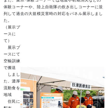
また、展示･体験コーナーでは地震や初期消火などの
体験コーナーや、陸上自衛隊の炊き出しコーナーに並
列して過去の大規模災害時の対応をパネル展示しまし
た。
（展示ブ
ースに
て）
展示ブ
ースにて
空輸訓練
で搬送
しまし
た、濃厚
流動食を
地域
住民に