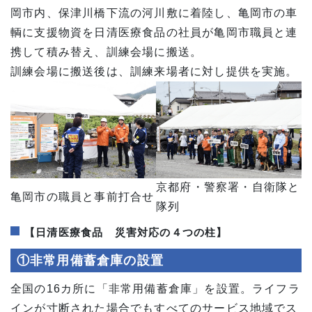
岡市内、保津川橋下流の河川敷に着陸し、亀岡市の車
輌に支援物資を日清医療食品の社員が亀岡市職員と連
携して積み替え、訓練会場に搬送。
訓練会場に搬送後は、訓練来場者に対し提供を実施。
京都府・警察署・自衛隊と
亀岡市の職員と事前打合せ
隊列
【日清医療食品 災害対応の４つの柱】
①非常用備蓄倉庫の設置
全国の16カ所に「非常用備蓄倉庫」を設置。ライフラ
インが寸断された場合でもすべてのサービス地域でス