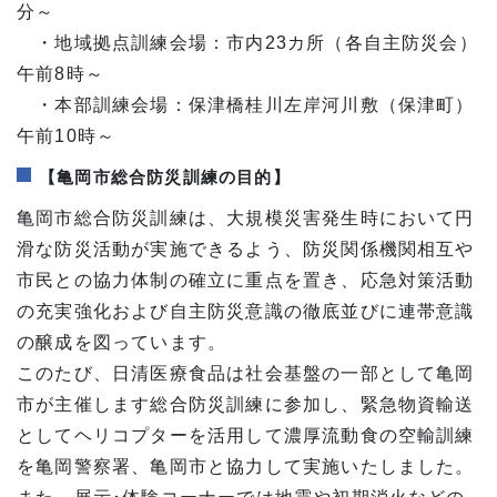
分～
・地域拠点訓練会場：市内23カ所（各自主防災会）
午前8時～
・本部訓練会場：保津橋桂川左岸河川敷（保津町）
午前10時～
【亀岡市総合防災訓練の目的】
亀岡市総合防災訓練は、大規模災害発生時において円
滑な防災活動が実施できるよう、防災関係機関相互や
市民との協力体制の確立に重点を置き、応急対策活動
の充実強化および自主防災意識の徹底並びに連帯意識
の醸成を図っています。
このたび、日清医療食品は社会基盤の一部として亀岡
市が主催します総合防災訓練に参加し、緊急物資輸送
としてヘリコプターを活用して濃厚流動食の空輸訓練
を亀岡警察署、亀岡市と協力して実施いたしました。